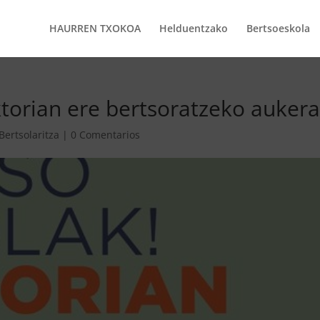
HAURREN TXOKOA
Helduentzako
Bertsoeskola
ktorian ere bertsoratzeko auker
Bertsolaritza
|
0 Comentarios