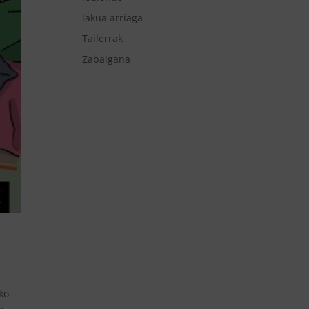
lakua arriaga
Tailerrak
Zabalgana
ko