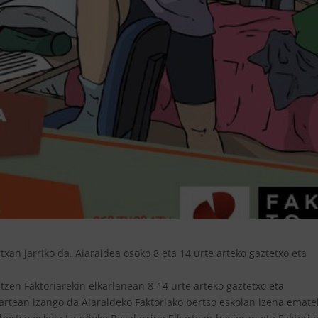
xan jarriko da. Aiaraldea osoko 8 eta 14 urte arteko gaztetxo eta
zen Faktoriarekin elkarlanean 8-14 urte arteko gaztetxo eta
artean izango da Aiaraldeko Faktoriako bertso eskolan izena emate