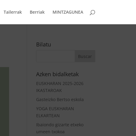
Tailerrak
Berriak
MINTZAGUNEA
a
Bilatu
Azken bidalketak
EUSKHARAN 2025-2026
IKASTAROAK
Gasteizko Bertso eskola
YOGA EUSKHARAN
ELKARTEAN
Ibaiondo gizarte etxeko
umeen txokoa