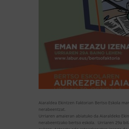
Aiaraldea Ekintzen Faktorian Bertso Eskola mart
nerabeentzat.
Urriaren amaieran abiatuko da Aiaraldeko Ekint
nerabeentzako bertso eskola. Urriaren 29a bit