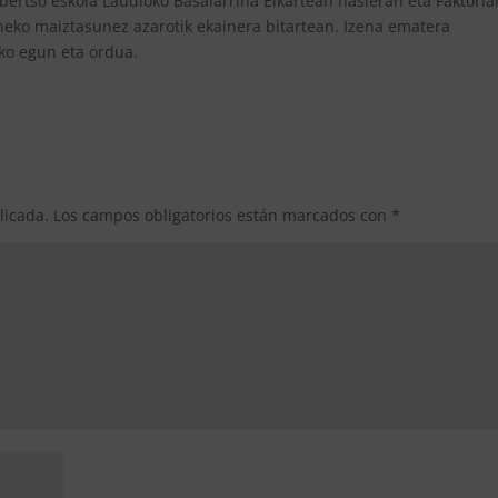
bertso eskola Laudioko Basalarrina Elkartean hasieran eta Faktoria
neko maiztasunez azarotik ekainera bitartean. Izena ematera
ko egun eta ordua.
licada.
Los campos obligatorios están marcados con
*