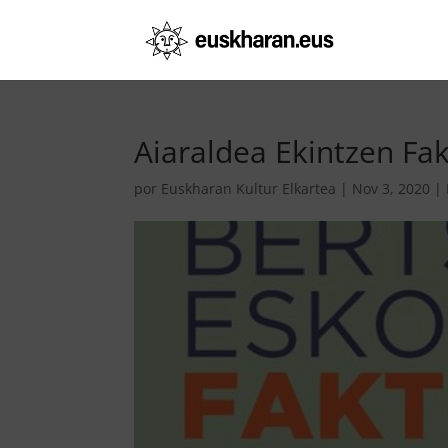
Aiaraldea Ekintzen Fa
por
Euskharan Kultur Elkartea
|
Nov 3, 2020
|