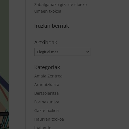
Zabalganako gizarte etxeko
umeen txokoa
Iruzkin berriak
Artxiboak
Artxiboak
Kategoriak
Amaia Zentroa
Aranbizkarra
Bertsolaritza
Formakuntza
Gazte txokoa
Haurren txokoa
ibaiondo