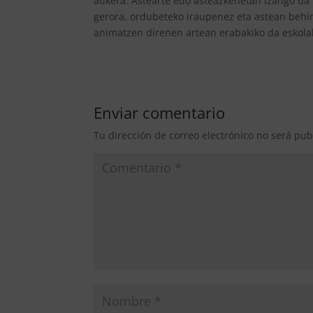
aukera. Astearte edo asteazkenetan izango da 
gerora, ordubeteko iraupenez eta astean behi
animatzen direnen artean erabakiko da eskola
Enviar comentario
Tu dirección de correo electrónico no será pub