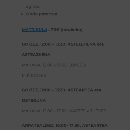
egitea
Ondo pasatzea
MATRIKULA
: 70€ (hiruileko)
GOIZEZ,
12:00 – 13:30, ASTELEHENA eta
ASTEAZKENA
MAÑANA, 12:00 – 13:30, LUNES y
MIÉRCOLES
GOIZEZ, 12:00 – 13:30, ASTEARTEA eta
OSTEGUNA
MAÑANA, 12:00 – 13:30, MARTES y JUEVES
ARRATSALDEZ, 16:00- 17:30, ASTEARTEA