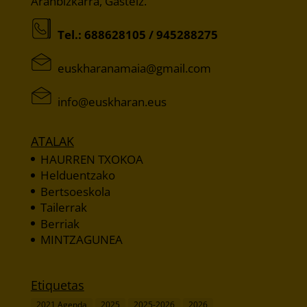
Aranbizkarra, Gasteiz.
Tel.:
688628105
/
945288275
moc.liamg@aiamanarahksue
sue.narahksue@ofni
ATALAK
HAURREN TXOKOA
Helduentzako
Bertsoeskola
Tailerrak
Berriak
MINTZAGUNEA
Etiquetas
2021 Agenda
2025
2025-2026
2026