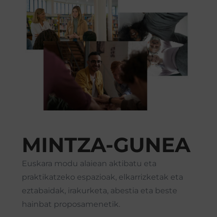
MINTZA-GUNEA
Euskara modu alaiean aktibatu eta
praktikatzeko espazioak, elkarrizketak eta
eztabaidak, irakurketa, abestia eta beste
hainbat proposamenetik.