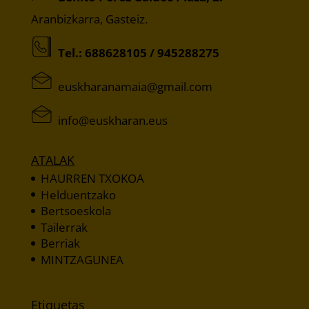
Aranbizkarra, Gasteiz.
Tel.:
688628105
/
945288275
moc.liamg@aiamanarahksue
sue.narahksue@ofni
ATALAK
HAURREN TXOKOA
Helduentzako
Bertsoeskola
Tailerrak
Berriak
MINTZAGUNEA
Etiquetas