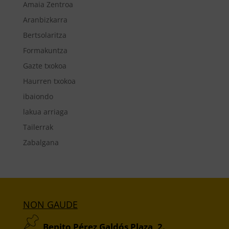
Amaia Zentroa
Aranbizkarra
Bertsolaritza
Formakuntza
Gazte txokoa
Haurren txokoa
ibaiondo
lakua arriaga
Tailerrak
Zabalgana
NON GAUDE
Benito Pérez Galdós Plaza, 2.