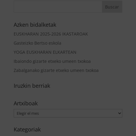
Azken bidalketak
EUSKHARAN 2025-2026 IKASTAROAK
Gasteizko Bertso eskola
YOGA EUSKHARAN ELKARTEAN
Ibaiondo gizarte etxeko umeen txokoa
Zabalganako gizarte etxeko umeen txokoa
Iruzkin berriak
Artxiboak
Artxiboak
Kategoriak