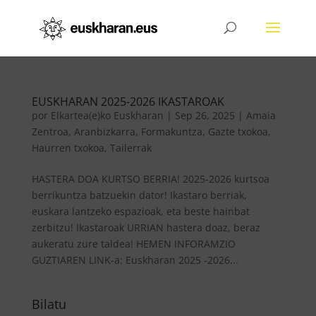
EUSKHARAN 2025-2026 IKASTAROAK
por
Elkartea(e)ko Euskharan
|
Sep 26, 2025
|
Amaia
Zentroa
,
Aranbizkarra
,
Formakuntza
,
Gazte txokoa
,
Haurren txokoa
,
Tailerrak
HASTERA DOA KURTSO BERRIA! 2025-2026 kurtsoa
berrikuntza batzuekin dator! Ikastaro berriak,
euskara lantzeko espazioak, eta beste hainbat
zerbitzu! Ikastaroak URRIAN hastera doaz, beraz
aukeratu zure taldea! HEMEN INFORAMZIO
GUZTIAREN LINK-a: Euskharan 2025 -2026...
Bilatu