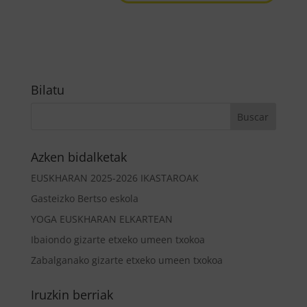
Bilatu
Azken bidalketak
EUSKHARAN 2025-2026 IKASTAROAK
Gasteizko Bertso eskola
YOGA EUSKHARAN ELKARTEAN
Ibaiondo gizarte etxeko umeen txokoa
Zabalganako gizarte etxeko umeen txokoa
Iruzkin berriak