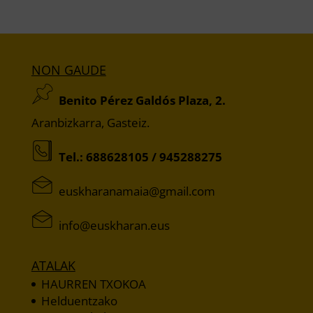
NON GAUDE
Benito Pérez Galdós Plaza, 2.
Aranbizkarra, Gasteiz.
Tel.:
688628105
/
945288275
moc.liamg@aiamanarahksue
sue.narahksue@ofni
ATALAK
HAURREN TXOKOA
Helduentzako