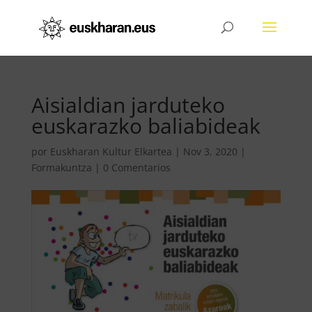
​​​​​​Aisialdian jarduteko
euskarazko baliabideak
por
Euskharan Kultur Elkartea
|
Nov 3, 2020
|
Formakuntza
|
0 Comentarios