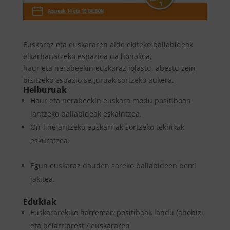
Euskaraz eta euskararen alde ekiteko baliabideak
elkarbanatzeko espazioa da honakoa,
haur eta nerabeekin euskaraz jolastu, abestu zein
bizitzeko espazio seguruak sortzeko aukera.
Helburuak
​​​Haur eta nerabeekin euskara modu positiboan
lantzeko baliabideak eskaintzea.
​​​On-line aritzeko euskarriak sortzeko teknikak
eskuratzea.
​Egun euskaraz dauden sareko baliabideen berri
jakitea.
Edukiak
​​​Euskararekiko harreman positiboak landu (ahobizi
eta belarriprest / euskararen