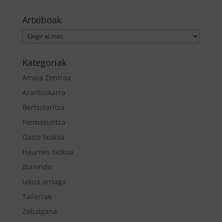
Artxiboak
Artxiboak
Kategoriak
Amaia Zentroa
Aranbizkarra
Bertsolaritza
Formakuntza
Gazte txokoa
Haurren txokoa
ibaiondo
lakua arriaga
Tailerrak
Zabalgana